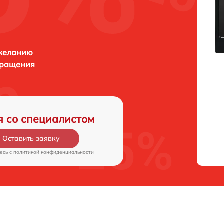
 желанию
бращения
я со специалистом
Оставить заявку
есь c
политикой конфиденциальности