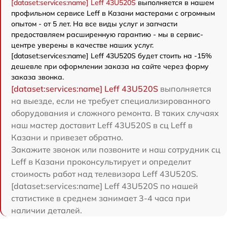
[dataset:services:name] Leff 43U520S
выполняется в нашем
профильном сервисе Leff в Казани мастерами с огромным
опытом - от 5 лет. На все виды услуг и запчасти
предоставляем расширенную гарантию - мы в сервис-
центре уверены в качестве наших услуг.
[dataset:services:name] Leff 43U520S будет стоить на -15%
дешевле при оформлении заказа на сайте через форму
заказа звонка.
[dataset:services:name] Leff 43U520S
выполняется
на выезде, если не требует специализированного
оборудования и сложного ремонта. В таких случаях
наш мастер доставит Leff 43U520S в сц Leff в
Казани и привезет обратно.
Закажите звонок или позвоните и наш сотрудник сц
Leff в Казани проконсультирует и определит
стоимость работ над телевизора Leff 43U520S.
[dataset:services:name] Leff 43U520S по нашей
статистике в среднем занимает 3-4 часа при
наличии деталей.