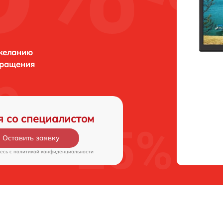
 желанию
бращения
я со специалистом
Оставить заявку
есь c
политикой конфиденциальности